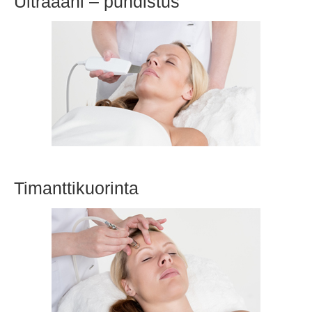
Ultraääni – puhdistus
Timanttikuorinta