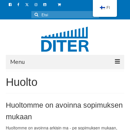
FI
Search
for:
Menu
VERKKOKAUPPA
Huolto
LAITTEET
KAUNEUDENHOITO
Huoltomme on avoinna sopimuksen
KOTIKÄYTTÖÖN
mukaan
ISOKINEETTINEN
Huoltomme on avoinna arkisin ma - pe sopimuksen mukaan,