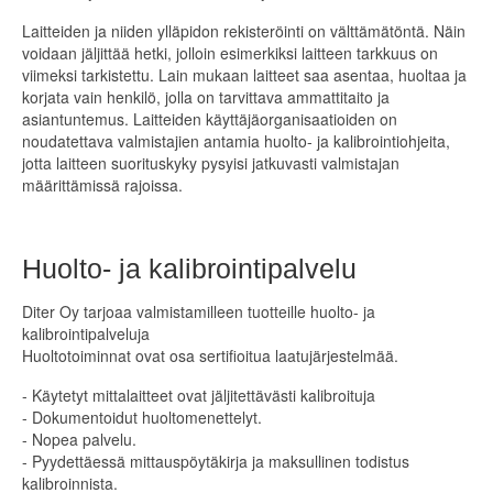
Laitteiden ja niiden ylläpidon rekisteröinti on välttämätöntä. Näin
voidaan jäljittää hetki, jolloin esimerkiksi laitteen tarkkuus on
viimeksi tarkistettu. Lain mukaan laitteet saa asentaa, huoltaa ja
korjata vain henkilö, jolla on tarvittava ammattitaito ja
asiantuntemus. Laitteiden käyttäjäorganisaatioiden on
noudatettava valmistajien antamia huolto- ja kalibrointiohjeita,
jotta laitteen suorituskyky pysyisi jatkuvasti valmistajan
määrittämissä rajoissa.
Huolto- ja kalibrointipalvelu
Diter Oy tarjoaa valmistamilleen tuotteille huolto- ja
kalibrointipalveluja
Huoltotoiminnat ovat osa sertifioitua laatujärjestelmää.
- Käytetyt mittalaitteet ovat jäljitettävästi kalibroituja
- Dokumentoidut huoltomenettelyt.
- Nopea palvelu.
- Pyydettäessä mittauspöytäkirja ja maksullinen todistus
kalibroinnista.