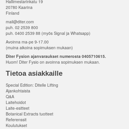
Hallimestarinkatu 19
20780 Kaarina
Finland
mail@diter.com
puh. 02 2539 800
puh. 0400 2539 88 (myös Signal ja Whatsapp)
Avoinna ma-pe 9-17.00
(muina aikoina sopimuksen mukaan)
Diter Fysion ajanvaraukset numerosta 0405710615.
Huom! Diter Fysio on avoinna sopimuksen mukaan.
Tietoa asiakkaille
Special Edition: Ditelle Lifting
Ajankohtaista
Q&A
Laitehoidot
Laite-esitteet
Botanical Extracts tuotteet
Referenssit
Koulutukset