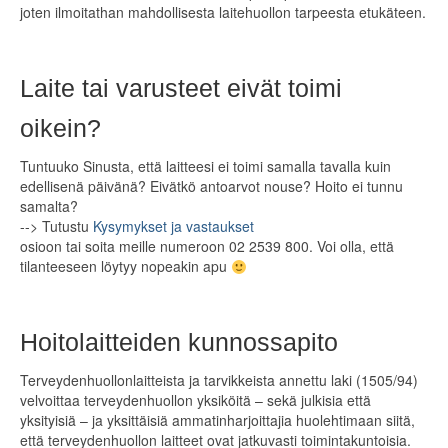
joten ilmoitathan mahdollisesta laitehuollon tarpeesta etukäteen.
ELÄINTENHOITO
KÄYTETYT LAITTEET
Laite tai varusteet eivät toimi
Olen ostamassa
oikein?
Olen myymässä
Tuntuuko Sinusta, että laitteesi ei toimi samalla tavalla kuin
edellisenä päivänä? Eivätkö antoarvot nouse? Hoito ei tunnu
LISÄTARVIKKEET
samalta?
--> Tutustu
Kysymykset ja vastaukset
VETYTERAPIA
osioon tai soita meille numeroon 02 2539 800. Voi olla, että
tilanteeseen löytyy nopeakin apu
RAHOITUS
MEDIAPANKKI
Hoitolaitteiden kunnossapito
OTA YHTEYTTÄ
Terveydenhuollonlaitteista ja tarvikkeista annettu laki (1505/94)
velvoittaa terveydenhuollon yksiköitä – sekä julkisia että
yksityisiä – ja yksittäisiä ammatinharjoittajia huolehtimaan siitä,
että terveydenhuollon laitteet ovat jatkuvasti toimintakuntoisia.