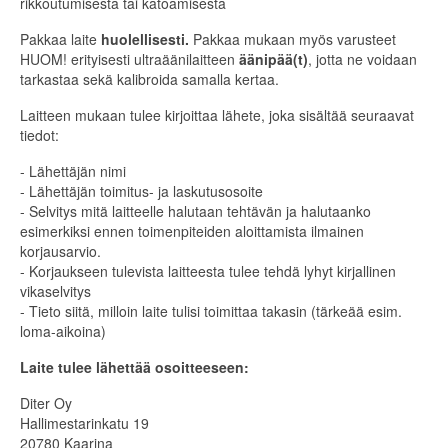
rikkoutumisesta tai katoamisesta
Pakkaa laite
huolellisesti.
Pakkaa mukaan myös varusteet
HUOM! erityisesti ultraäänilaitteen
äänipää(t)
, jotta ne voidaan
tarkastaa sekä kalibroida samalla kertaa.
Laitteen mukaan tulee kirjoittaa lähete, joka sisältää seuraavat
tiedot:
- Lähettäjän nimi
- Lähettäjän toimitus- ja laskutusosoite
- Selvitys mitä laitteelle halutaan tehtävän ja halutaanko
esimerkiksi ennen toimenpiteiden aloittamista ilmainen
korjausarvio.
- Korjaukseen tulevista laitteesta tulee tehdä lyhyt kirjallinen
vikaselvitys
- Tieto siitä, milloin laite tulisi toimittaa takasin (tärkeää esim.
loma-aikoina)
Laite tulee lähettää osoitteeseen:
Diter Oy
Hallimestarinkatu 19
20780 Kaarina