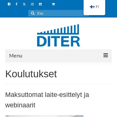
FI
Search
for:
Menu
VERKKOKAUPPA
Koulutukset
LAITTEET
KAUNEUDENHOITO
Maksuttomat laite-esittelyt ja
KOTIKÄYTTÖÖN
webinaarit
ISOKINEETTINEN