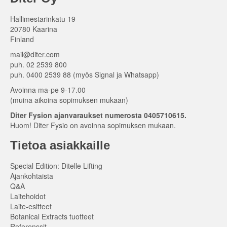
Hallimestarinkatu 19
20780 Kaarina
Finland
mail@diter.com
puh. 02 2539 800
puh. 0400 2539 88 (myös Signal ja Whatsapp)
Avoinna ma-pe 9-17.00
(muina aikoina sopimuksen mukaan)
Diter Fysion ajanvaraukset numerosta 0405710615.
Huom! Diter Fysio on avoinna sopimuksen mukaan.
Tietoa asiakkaille
Special Edition: Ditelle Lifting
Ajankohtaista
Q&A
Laitehoidot
Laite-esitteet
Botanical Extracts tuotteet
Referenssit