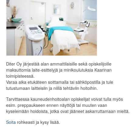
ELÄINTENHOITO
KÄYTETYT LAITTEET
Olen ostamassa
Olen myymässä
LISÄTARVIKKEET
Diter Oy järjestää alan ammattilaisille sekä opiskelijoille
maksuttomia laite-esittelyjä ja minikoulutuksia Kaarinan
VETYTERAPIA
toimipisteessä.
Varaa aika etukäteen soittamalla tai sähköpostilla ja tule
RAHOITUS
tutustumaan laitteisiin ja niillä tehtäviin hoitoihin.
MEDIAPANKKI
Tarvittaessa kauneudenhoitoalan opiskelijat voivat tulla myös
esim. preppaukseen ennen näyttöjä tai muuten vaan
OTA YHTEYTTÄ
kyselemään hoidoista, jotka ovat jääneet askarruttamaan mieltä.
Soita
rohkeasti ja kysy lisää.