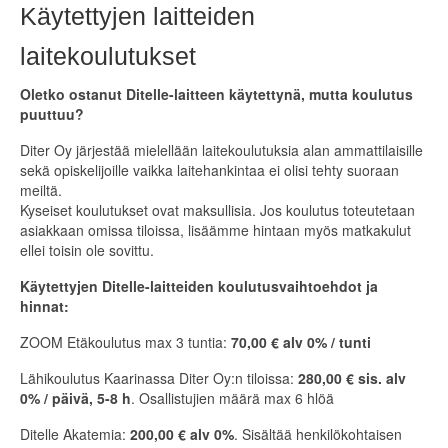
Käytettyjen laitteiden
laitekoulutukset
Oletko ostanut Ditelle-laitteen käytettynä, mutta koulutus
puuttuu?
Diter Oy järjestää mielellään laitekoulutuksia alan ammattilaisille
sekä opiskelijoille vaikka laitehankintaa ei olisi tehty suoraan
meiltä.
Kyseiset koulutukset ovat maksullisia. Jos koulutus toteutetaan
asiakkaan omissa tiloissa, lisäämme hintaan myös matkakulut
ellei toisin ole sovittu.
Käytettyjen Ditelle-laitteiden koulutusvaihtoehdot ja
hinnat:
ZOOM Etäkoulutus max 3 tuntia:
70,00 € alv 0% / tunti
Lähikoulutus Kaarinassa Diter Oy:n tiloissa:
280,00 € sis. alv
0% / päivä, 5-8 h
. Osallistujien määrä max 6 hlöä
Ditelle Akatemia:
200,00 € alv 0%
. Sisältää henkilökohtaisen