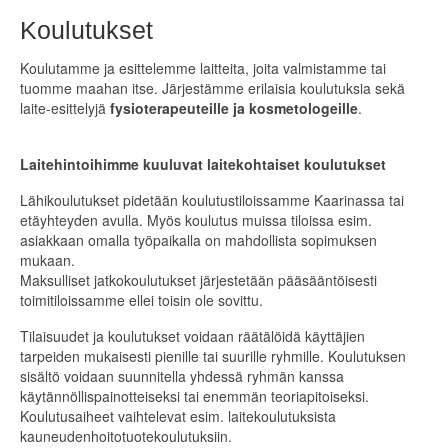
Koulutukset
Koulutamme ja esittelemme laitteita, joita valmistamme tai
tuomme maahan itse. Järjestämme erilaisia koulutuksia sekä
laite-esittelyjä
fysioterapeuteille ja kosmetologeille
.
Laitehintoihimme kuuluvat laitekohtaiset koulutukset
Lähikoulutukset pidetään koulutustiloissamme Kaarinassa tai
etäyhteyden avulla. Myös koulutus muissa tiloissa esim.
asiakkaan omalla työpaikalla on mahdollista sopimuksen
mukaan.
Maksulliset jatkokoulutukset järjestetään pääsääntöisesti
toimitiloissamme ellei toisin ole sovittu.
Tilaisuudet ja koulutukset voidaan räätälöidä käyttäjien
tarpeiden mukaisesti pienille tai suurille ryhmille. Koulutuksen
sisältö voidaan suunnitella yhdessä ryhmän kanssa
käytännöllispainotteiseksi tai enemmän teoriapitoiseksi.
Koulutusaiheet vaihtelevat esim. laitekoulutuksista
kauneudenhoitotuotekoulutuksiin.