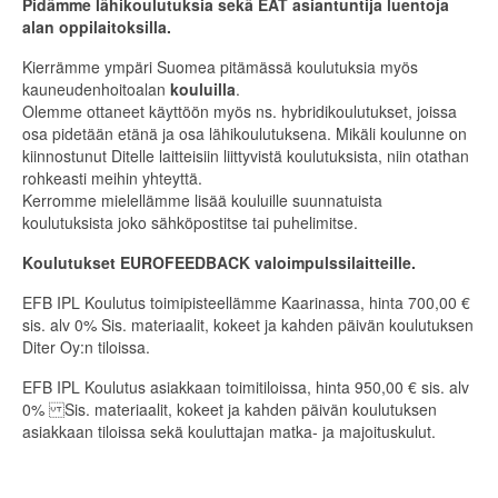
Pidämme lähikoulutuksia sekä EAT asiantuntija luentoja
alan oppilaitoksilla.
Kierrämme ympäri Suomea pitämässä koulutuksia myös
kauneudenhoitoalan
kouluilla
.
Olemme ottaneet käyttöön myös ns. hybridikoulutukset, joissa
osa pidetään etänä ja osa lähikoulutuksena. Mikäli koulunne on
kiinnostunut Ditelle laitteisiin liittyvistä koulutuksista, niin otathan
rohkeasti meihin yhteyttä.
Kerromme mielellämme lisää kouluille suunnatuista
koulutuksista joko sähköpostitse tai puhelimitse.
Koulutukset EUROFEEDBACK valoimpulssilaitteille.
EFB IPL Koulutus toimipisteellämme Kaarinassa, hinta 700,00 €
sis. alv 0% Sis. materiaalit, kokeet ja kahden päivän koulutuksen
Diter Oy:n tiloissa.
EFB IPL Koulutus asiakkaan toimitiloissa, hinta 950,00 € sis. alv
0% Sis. materiaalit, kokeet ja kahden päivän koulutuksen
asiakkaan tiloissa sekä kouluttajan matka- ja majoituskulut.