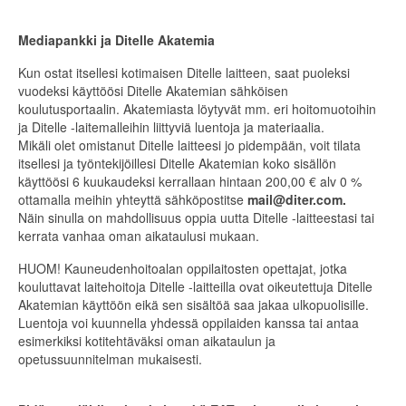
Mediapankki ja Ditelle Akatemia
Kun ostat itsellesi kotimaisen Ditelle laitteen, saat puoleksi
vuodeksi käyttöösi Ditelle Akatemian sähköisen
koulutusportaalin. Akatemiasta löytyvät mm. eri hoitomuotoihin
ja Ditelle -laitemalleihin liittyviä luentoja ja materiaalia.
Mikäli olet omistanut Ditelle laitteesi jo pidempään, voit tilata
itsellesi ja työntekijöillesi Ditelle Akatemian koko sisällön
käyttöösi 6 kuukaudeksi kerrallaan hintaan 200,00 € alv 0 %
ottamalla meihin yhteyttä sähköpostitse
mail@diter.com.
Näin sinulla on mahdollisuus oppia uutta Ditelle -laitteestasi tai
kerrata vanhaa oman aikataulusi mukaan.
HUOM! Kauneudenhoitoalan oppilaitosten opettajat, jotka
kouluttavat laitehoitoja Ditelle -laitteilla ovat oikeutettuja Ditelle
Akatemian käyttöön eikä sen sisältöä saa jakaa ulkopuolisille.
Luentoja voi kuunnella yhdessä oppilaiden kanssa tai antaa
esimerkiksi kotitehtäväksi oman aikataulun ja
opetussuunnitelman mukaisesti.