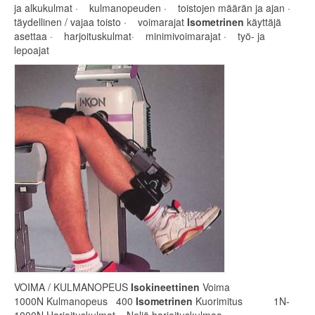
ja alkukulmat · kulmanopeuden · toistojen määrän ja ajan ·
täydellinen / vajaa toisto · voimarajat
Isometrinen
käyttäjä
asettaa · harjoituskulmat· minimivoimarajat · työ- ja
lepoajat
VOIMA / KULMANOPEUS
Isokineettinen
Voima
1000N Kulmanopeus 400
Isometrinen
Kuorimitus 1N-
1000N Harjoituskulmat Neljä harjoituskulmaa