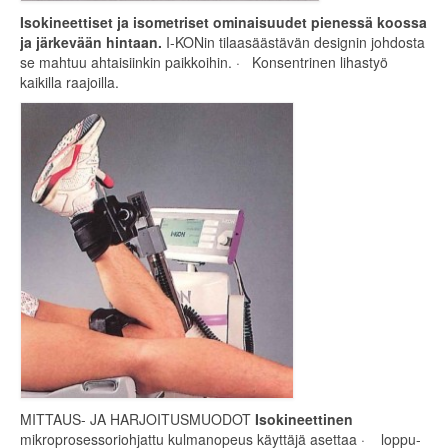
Isokineettiset ja isometriset ominaisuudet pienessä koossa
ja järkevään hintaan.
I-KONin tilaasäästävän designin johdosta
se mahtuu ahtaisiinkin paikkoihin. · Konsentrinen lihastyö
kaikilla raajoilla.
MITTAUS- JA HARJOITUSMUODOT
Isokineettinen
mikroprosessoriohjattu kulmanopeus käyttäjä asettaa · loppu-