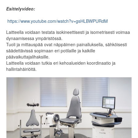
ELÄINTENHOITO
Esittelyvideo:
KÄYTETYT LAITTEET
https://www.youtube.com/watch?v=gsHLBWPURdM
Laitteella voidaan testata isokineettisesti ja isometrisesti voimaa
Olen ostamassa
dynaamisessa ympäristössä.
Tuoli ja mittauspää ovat näppäimen painalluksella, sähköisesti
Olen myymässä
säädettävissä sopimaan eri potilaille ja kaikille
päävaikuttajalihaksille.
LISÄTARVIKKEET
Laitteella voidaan tutkia eri kehoalueiden koordinaatio ja
hallintahäiriöitä.
VETYTERAPIA
RAHOITUS
MEDIAPANKKI
OTA YHTEYTTÄ