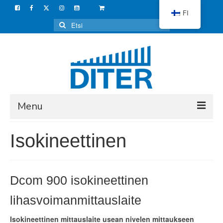
FI
Search
for:
Menu
VERKKOKAUPPA
Isokineettinen
LAITTEET
KAUNEUDENHOITO
Dcom 900 isokineettinen
KOTIKÄYTTÖÖN
lihasvoimanmittauslaite
ISOKINEETTINEN
Isokineettinen mittauslaite usean nivelen mittaukseen