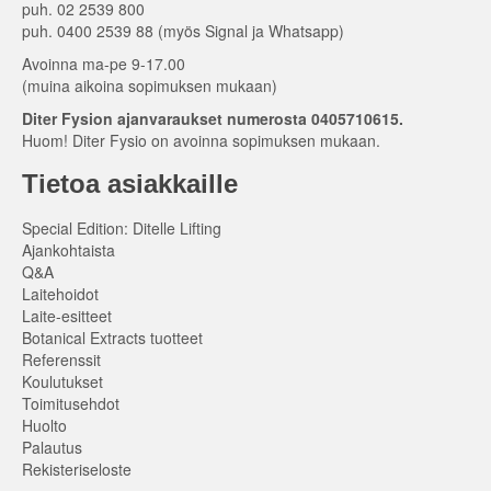
puh. 02 2539 800
puh. 0400 2539 88 (myös Signal ja Whatsapp)
Avoinna ma-pe 9-17.00
(muina aikoina sopimuksen mukaan)
Diter Fysion ajanvaraukset numerosta 0405710615.
Huom! Diter Fysio on avoinna sopimuksen mukaan.
Tietoa asiakkaille
Special Edition: Ditelle Lifting
Ajankohtaista
Q&A
Laitehoidot
Laite-esitteet
Botanical Extracts tuotteet
Referenssit
Koulutukset
Toimitusehdot
Huolto
Palautus
Rekisteriseloste