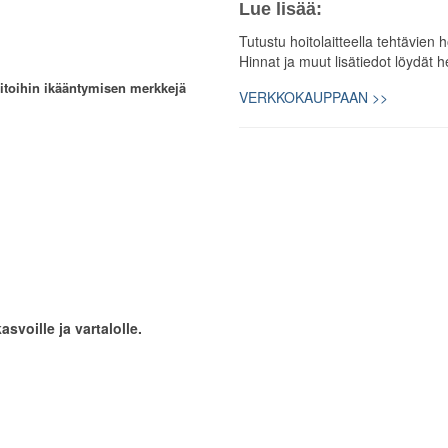
Lue lisää:
Tutustu hoitolaitteella tehtävien 
Hinnat ja muut lisätiedot löydä
itoihin ikääntymisen merkkejä
VERKKOKAUPPAAN >>
svoille ja vartalolle.