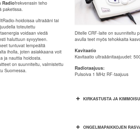
ja
Radio
frekvenssin teho
ä paketissa.
UltRadio-hoidoissa ultraääni tai
juudella toteutettu
Ditelle CRF-laite on suunniteltu
rtaenergia voidaan viedä
avulla teet myös tehokkaita kasvo
sesti haluttuun syvyyteen.
kkeet tuntuvat lempeältä
Kavitaatio
lta iholla, joten asiakkaana voit
Kavitaatio ultraäänitaajuudet: 50
a ja nauttia hoidosta.
laitteet on suunniteltu, valmistettu
Radiotaajuus:
attu Suomessa.
Pulsoiva 1 MHz RF-taajuus
KIRKASTUSTA JA KIMMOISU
ONGELMAPAIKKOJEN RASVA