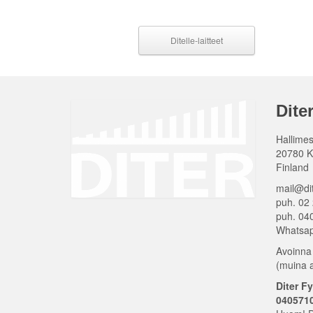
Ditelle-laitteet
Dite
Hallimes
20780 K
Finland
mail@di
puh. 02
puh. 04
Whatsa
Avoinna
(muina 
Diter F
0405710