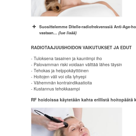
Suosittelemme Ditelle-radiofrekvenssiä
Anti-Age-ho
vastaan...
(lue lisää)
RADIOTAAJUUSHOIDON VAIKUTUKSET JA EDUT
- Tuloksena tasainen ja kauniimpi iho
- Palovamman riski voidaan välttää lähes täysin
- Tehokas ja helppokäyttöinen
- Hoitojen väli voi olla lyhyepi
- Vähemmän kontraindikaatioita
- Kustannus tehokkaampi
RF hoidoissa käytetään kahta erillistä hoitopäätä ka