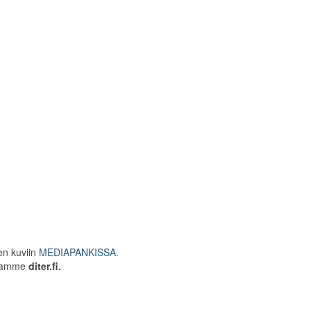
een kuviin
MEDIAPANKISSA.
astamme
diter.fi.