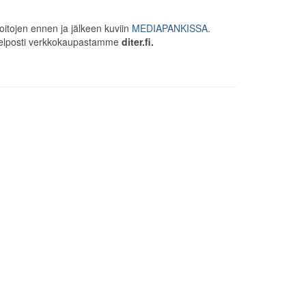
hoitojen ennen ja jälkeen kuviin
MEDIAPANKISSA.
t helposti verkkokaupastamme
diter.fi.