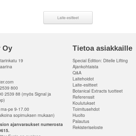
Laite-esitteet
r Oy
Tietoa asiakkaille
tarinkatu 19
Special Edition: Ditelle Lifting
aarina
Ajankohtaista
Q&A
Laitehoidot
ter.com
Laite-esitteet
 2539 800
Botanical Extracts tuotteet
00 2539 88 (myös Signal ja
Referenssit
pp)
Koulutukset
 ma-pe 9-17.00
Toimitusehdot
aikoina sopimuksen mukaan)
Huolto
Palautus
ysion ajanvaraukset numerosta
Rekisteriseloste
615.