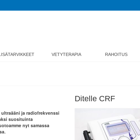
LISÄTARVIKKEET
VETYTERAPIA
RAHOITUS
Ditelle CRF
 ultraääni ja radiofrekvenssi
aksi suosituinta
uotoamme nyt samassa
sa.