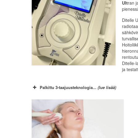
Ult
ran 
pieness
Ditelle 
radiotaa
sähkövi
turvalli
Hoitolii
hieronna
rentoutu
Ditelle-
ja test
Palkittu 3-taajuusteknologia
...
(lue lisää)